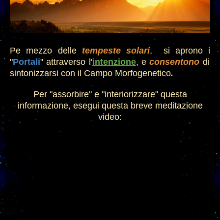
Pe mezzo
delle
tempeste solari
,
si aprono i
"
Portal
i
" attraverso l'
intenzione
,
e
consentono
di
sintonizzarsi con il Campo Mor
f
ogenetico
.
Per "assorbire
" e "interiorizza
r
e
" questa
informazione, esegui questa br
eve meditazione
video: