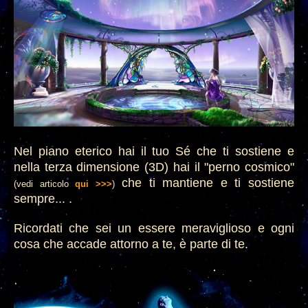
Nel piano eterico hai il tuo Sé che ti sostiene e
nella terza dimensione (3D) hai il "perno cosmico"
che ti mantiene e ti sostiene
(vedi articolo
qui >>>
)
sempre... .
Ricordati che sei un essere meraviglioso
e ogn
i
cosa che accade attorno a te, è pa
rte di te.