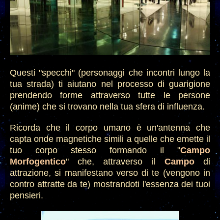
Questi "spe
cchi" (personaggi che incontri lungo la
tua strada) ti aiutano nel processo di guarigione
prendendo forme attraverso tutte le persone
(anime) che si trovano nella tua sfera di influenza.
Ricorda che il corpo uma
no è un'antenna che
capta onde magnetiche simili
a quelle che emette il
tuo cor
po stesso formando
il "
Campo
Morfogentico
"
che, a
t
traverso il
Campo
di
attrazione, si manifestano verso di te
(vengono in
con
tro attratte da te) mostrandoti l'essenza dei tuoi
pensieri.