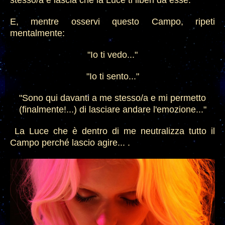
stesso/a e lascia che la Luce ti
liberi d
a
esse.
E, mentre osservi questo Campo, ripeti
mentalmente:
"Io ti vedo...
"
"Io ti sento..."
"Sono qui davanti a me st
esso/a
e mi permetto
(finalmente!...) di lasciare andare l'emozione..."
La Luce che è dentro di me
neutralizza tutto il
Campo perché lascio agire... .