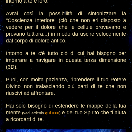
intorno a te
e loro.
Avrai cos
ì la possibilità di sintonizzare la
"Coscienza Interiore"
(ciò che non eri disposto a
vedere per il dolore che le cellule provavano e
provano tutt'ora...) in modo da uscire velocemente
dal corpo di dolore antico.
Intorno a te c'è tutto ciò
di cui hai bisogno per
imparare a navigare in questa terza dimensione
(3D).
Puoi, con molta pazien
za, riprendere il tuo Potere
Divino non tralasciando più part
i
di te che non
riuscivi ad aff
rontare.
Hai solo bisogno di estendere le mappe della tua
mente
e del tuo Spirito che ti aiuta
(vedi articolo
qui >>>
)
a ricordarti di te.