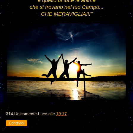
e quello di tutte le anime
che si trovano nel tuo C
ampo...
CHE MERAVIGLIA!!!
"
314 Unicamente Luce
alle
19:17
Condividi