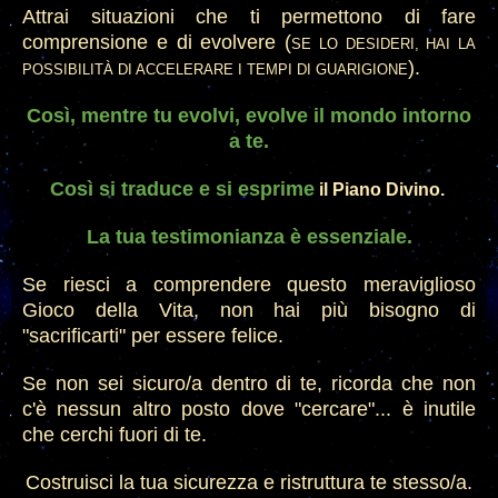
A
ttrai situazioni che ti permettono di fare
comprensione e di evolvere (
SE LO DESIDERI, HAI LA
).
POSSIBILITÀ DI ACCELERARE I TEMPI DI GUARIGIONE
Così, mentre tu evolvi, evolve il mondo intorno
a te.
Così
si
traduce e
si esprime
il Piano Divino.
La tua testimonianza è essen
ziale.
Se riesci a comprende
re questo meraviglioso
Gioco della Vita,
non hai più bisogno di
"sacrificarti" per essere felice.
Se non sei sicuro/a dentro di te, ricorda che non
c'è nessun altro posto dove "cercare"... è inutile
che cerchi fuori di te
.
Costruisci
la tua sicurezza e ristruttura te stesso/a.