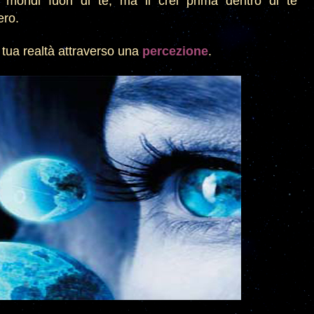
ti mondi fuori di te, ma li crei prima dentro di te
ero.
 tua realtà
attraverso una
percezione
.