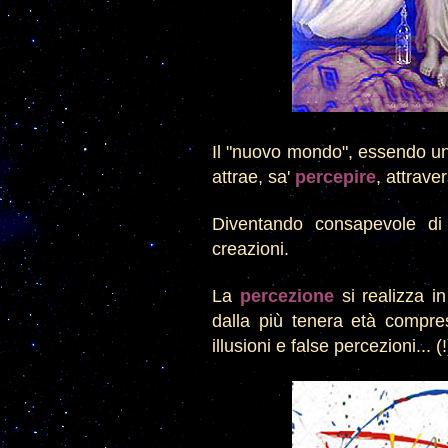
Il "nuovo mondo"
, essendo
un
attrae, sa'
percepire
, attrave
Diventando consapevole di
creazioni.
La
percezione
si realizza in
dalla più tenera età
compr
illusion
i e false percezioni... (!