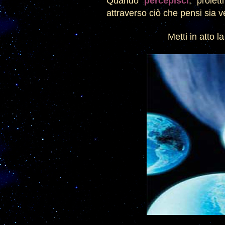
Quando
percepi
sci
, proiet
attraverso ciò che pensi sia v
Metti in atto la