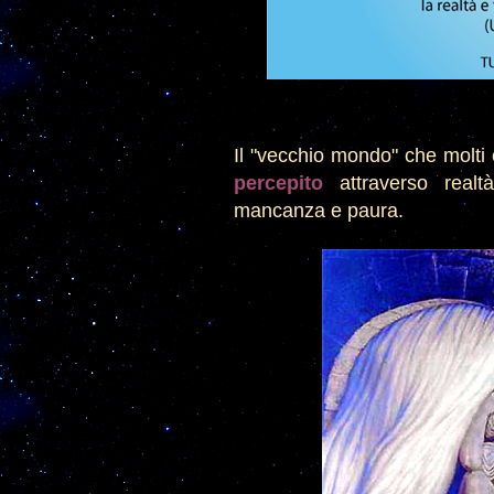
Il
"
vecchio mondo" che mol
ti
percepi
to
attraverso realt
mancanza e paura.