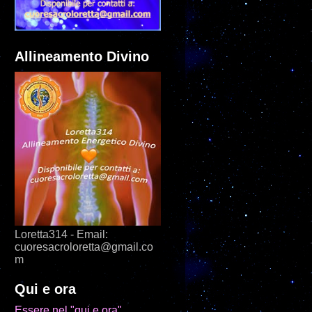
Allineamento Divino
Loretta314 - Email:
cuoresacroloretta@gmail.co
m
Qui e ora
Essere nel "qui e ora",