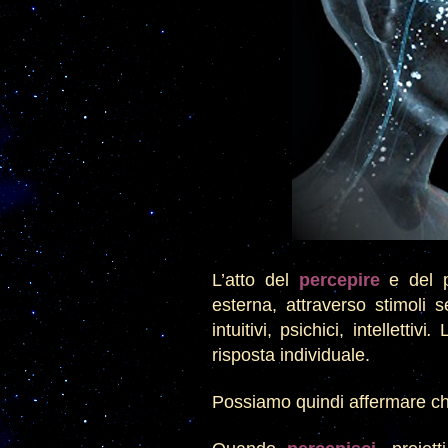
L’atto del
percepire
e
del p
esterna, attraverso stimoli s
intuitivi, psichici, intellettivi
.
risposta individuale
.
Possiamo quindi a
ffermare c