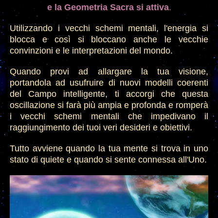
e la
G
eometria
S
acra si attiva
.
Utilizzando i vecchi schemi mentali, l'energia si
blocca e così si bloccano anche le vecchie
convinzioni e le interpretazioni del mondo.
Quando provi ad allargare la tua visione,
portandola ad usufruire di nuovi modelli coerenti
del
C
ampo intelligente, ti accorg
i
che questa
oscillazione si farà più ampia e profonda e romperà
i vecchi schemi mentali che impedivano il
raggiungimento dei tuoi veri desideri e obiettivi.
Tutto avviene quando la tua mente si trova in uno
stato di quiete e quando si sente connessa all'Uno.