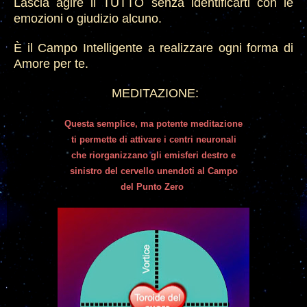
Lascia agire il TUTTO senza identificarti con le
emozioni o giudizio alcuno.
È il Campo
I
ntelligente a realizzare ogni forma di
A
more per te.
MEDITAZIONE:
Quest
a semplice, ma potente meditazione
ti permette di attivare i centri neuronali
che riorganizzano gli emisferi destr
o
e
sinistro del cervello unendoti al Campo
del Punto Zero