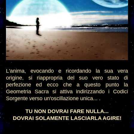
L'anima, evocando e
r
icordando la sua vera
origine, si riappropria del suo vero stato di
perfezione ed ecco che a questo punto la
G
eometria
S
acra si attiva indirizza
ndo
i
C
odici
S
orgente verso
un'oscillazione unica...
.
TU NON DOVRAI FARE NULLA...
DOVRAI SOLAMENTE LASCIARLA AGIRE!