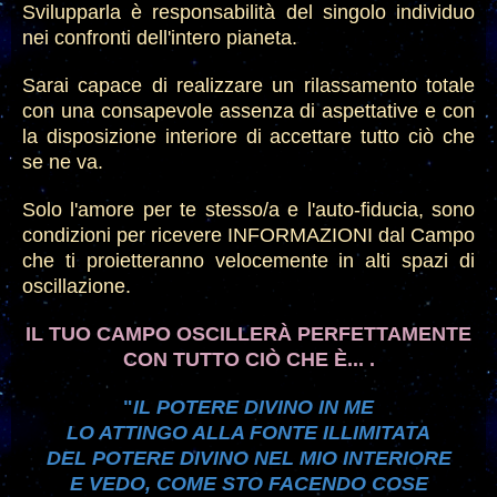
Svilupparla
è
responsabilità del singolo individuo
nei confronti dell'intero pianeta.
Sarai capace di
r
ealizzare un rilassamento totale
con una consapevole assenza di aspettative e con
la disposizione interiore di accettare tutto ciò che
se ne va.
Solo l'amore per
t
e stesso/a e l'auto
-
fiducia, sono
condizioni per ricevere INFORMAZIONI dal Campo
che ti proietteranno velocemente in alti spazi di
oscillazione.
IL TUO CAMPO OSCILLERÀ PERFETTAMENTE
CON TUTTO CIÒ CHE
È...
.
"
IL POTERE DIVINO IN ME
LO ATTINGO ALLA FONTE ILLIMITATA
DEL POTERE DIVINO NEL MIO INTERIORE
E VEDO, COME STO FACENDO COSE