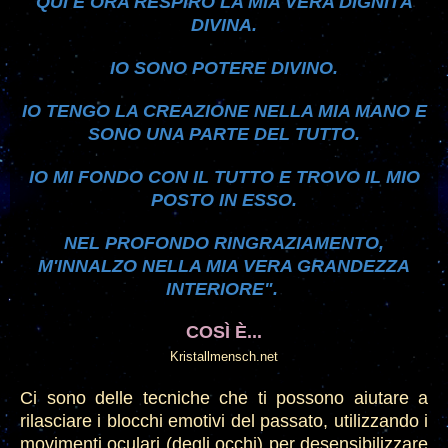
QUI È ORA RESPIRO LA MIA VERA DIGNITÀ
DIVINA.
IO SONO POTERE DIVINO.
IO TENGO LA CREAZIONE NELLA MIA MANO E
SONO UNA PARTE DEL TUTTO.
IO MI FOND
O
CON IL TUTTO
E
TROVO IL MIO
POSTO IN ESSO.
NEL PROFONDO RINGRAZIAMENTO,
M'INNALZO NELLA MIA VERA GRANDEZZA
INTERIORE".
COSÌ
È...
Kristallmensch.net
Ci sono delle tecniche che ti possono aiutare a
rilasciare i blocchi emotivi del passato, utilizzando i
movimenti oculari (degli occhi) per d
e
sensibilizzare