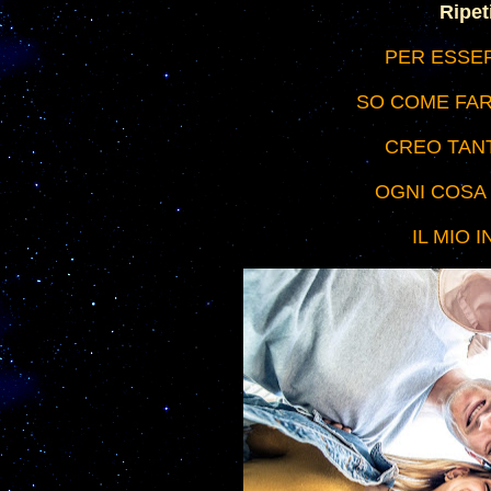
Ripet
PER ESSER
SO COME FARE
CREO TANT
OGNI COSA 
IL MIO 