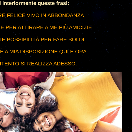
i interiormente queste frasi:
E FELICE VIVO IN ABBONDANZA
 PER ATTIRARE A ME PIÙ AMICIZIE
E POSSIBILITÀ PER FARE SOLDI
È A MIA DISPOSIZIONE QUI E ORA
INTENTO SI REALIZZA ADESSO.