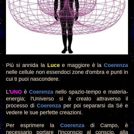
Pi
ù si annida la
Luce
e maggiore è la
Coerenza
nelle cellule non essendoci zone d'ombra e punti in
cui ti puoi nascondere
.
L'
UN
O
è
Coerenza
nello spazio-tempo e materia-
e
nergia
; l'Universo si è creato attraverso il
processo di
Coerenza
per poi separarsi da Sé e
vedere le sue perfette creazioni.
Per esprimere
la
Coerenza
di Campo, è
necessari
o portare l'inconscio al conscio, alla