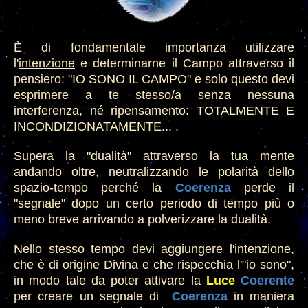
È di fondamentale importanza utilizzare
l'
intenzione
e determi
narne il Campo attraverso il
pensiero: "IO SONO IL CAMPO" e solo questo
devi
esprimere a te stesso/a senza nessuna
interferenza, né ripensamento: TOTAL
MENTE E
INCONDIZIONATAMENTE
... .
Super
a
la "dualità" attraverso la tua mente
andando oltre, neutralizzando le polarità dello
spazio-tempo perché la
Coerenza
perde il
"segnale"
dopo un certo periodo di tempo più o
meno bre
ve
arrivando a polverizzare la dualità
.
Nello stesso tempo devi aggiungere l'
intenzione
,
che è di origine
Divina e che rispecchia l'"io sono",
in modo tale da poter attivare la
Luce
Coeren
te
per creare un segnale di
Coerenza
in maniera