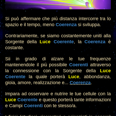
Si può affermare che più distanza intercorre tra lo
spazio e il tempo, meno
Coerenza
si
svilupp
a.
Contrari
amente, se siamo costantemente uniti alla
Sorgente della
Luce
Coeren
te
,
la
Coerenza
è
costante.
Sii in grado di alzare le tue frequenz
e
mantenendole il più possibile
Coeren
ti
attraverso
la connessione con la Sorg
ente della
Luce
Coeren
te
la quale porterà
Luce
, abbondanza,
gio
ia, amore, realizzazione e...
Coerenza
.
Impara a
d osservare e nutr
ire le tue cellule
con la
Luce
Coeren
te
e questo p
orterà tante informazioni
e Campi
Coeren
t
i
con te stesso/a
.