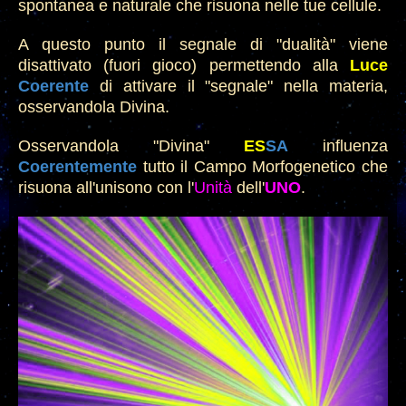
spontanea e naturale che risuona nelle tue cellule.
A questo punto
il segna
le di "dualità" viene
disattivato (fuori gioco) per
mettendo alla
Luce
Coeren
te
di
attivare il "segnale" nella materia,
osservandola Divina.
Osservandola "Divina"
ES
SA
influenza
Coeren
t
emente
tutto il Camp
o Morfogenetico che
risuona all'unisono con l'
Unità
dell'
UN
O
.