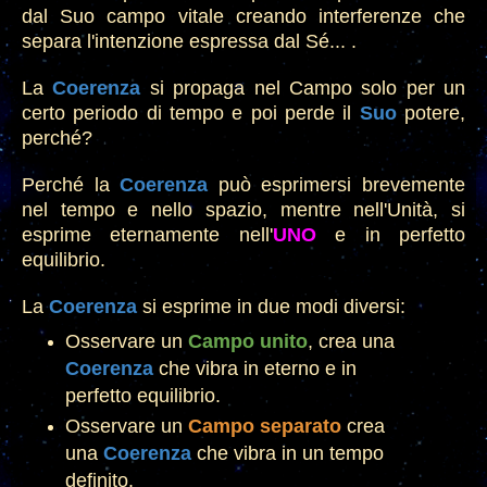
dal
S
uo campo vitale cre
ando interferenze che
separa l'intenzione
espressa dal Sé... .
La
Coerenza
si propaga nel Campo solo per un
certo periodo di tempo e poi perde il
Suo
poter
e,
perché?
Perché la
Coerenza
può esprimersi brevemente
nel tempo e nello spazio, mentre nell'Unità,
si
esprime eternamente
nell'
UN
O
e in perfetto
equilibrio
.
La
Coerenza
si esprime i
n due modi diversi:
Osservare un
Campo unito
, crea una
Coerenza
che vibra
in eterno e in
perfetto equilibrio.
Osservare un
Campo separato
crea
una
Coerenza
che vibra
in un tempo
definit
o.