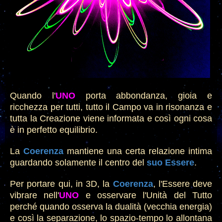
Quando l'
UN
O
porta abbondanza, gioia
e
ricchezza per tutti, tutto il Campo va in risonanza e
tutta la Creazione viene informata e così ogni cosa
è in perfetto equilibrio.
La
Coerenza
mantiene una certa re
lazione intima
guardando solamente il centro del
suo Essere
.
Per portare qui, in 3
D,
la
Coerenza
, l'
E
ssere deve
vibrare nell'
UN
O
e osservare l'Unità del Tutto
perché quando osserv
a
la dualità (vecchia energia)
e così la separazione, lo spazio-tempo lo allontana